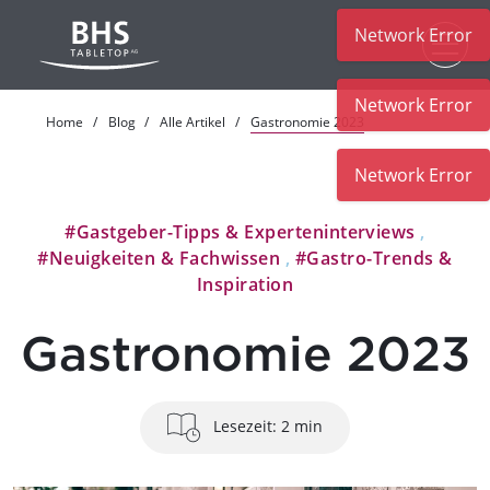
Network Error
Zum Hauptinhalt
Network Error
Home
Blog
Alle Artikel
Gastronomie 2023
Network Error
#Gastgeber-Tipps & Experteninterviews
,
#Neuigkeiten & Fachwissen
,
#Gastro-Trends &
Inspiration
Gastronomie 2023
Lesezeit: 2 min