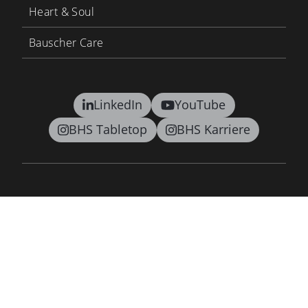
Heart & Soul
Bauscher Care
LinkedIn
YouTube
BHS Tabletop
BHS Karriere
Kontakt
AGB
Datenschutz
Lieferkettensorgfaltspflichtengesetz
Barrierefreiheitsgesetz
Impressum
Newsletter
©2026 BHS tabletop AG