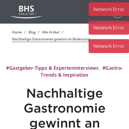
Network Error
Zum Hauptinhalt
Network Error
Home
Blog
Alle Artikel
Nachhaltige Gastronomie gewinnt an Bedeutung
Network Error
#Gastgeber-Tipps & Experteninterviews
,
#Gastro-
Trends & Inspiration
Nachhaltige
Gastronomie
gewinnt an