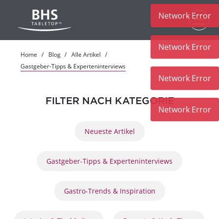
Network Error
Zum Hauptinhalt
Network Error
Home
Blog
Alle Artikel
Gastgeber-Tipps & Experteninterviews
Network Error
FILTER NACH KATEGORIE
Network Error
Neueste Artikel
Gastgeber-Tipps & Experteninterviews
Gastro-Trends & Inspiration