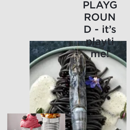
PLAYG
ROUN
D - it’s
playti
me!