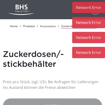
Network Error
Zum Hauptinhalt
Network Error
Home
Produkte
Accessoires
Zuckerdosen/-stickbehälter
Network Error
Zuckerdosen/-
Network Error
stickbehälter
Preis pro Stück, zzgl. USt; Bei Anfragen für Lieferungen
ins Ausland können die Preise abweichen