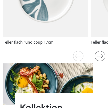
Teller flach rund coup 17cm
Teller fl
Kollektion