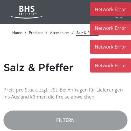
Network Error
Zum Hauptinhalt
Network Error
Home
Produkte
Accessoires
Salz & Pfeffer
Network Error
Salz & Pfeffer
Network Error
Preis pro Stück, zzgl. USt; Bei Anfragen für Lieferungen
ins Ausland können die Preise abweichen
FILTERN