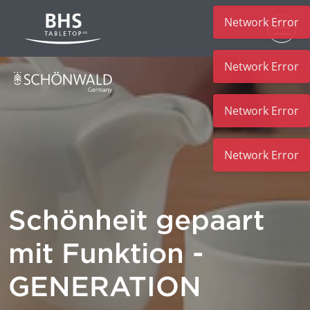
Network Error
Zum Hauptinhalt
Network Error
Network Error
Network Error
Schönheit gepaart
mit Funktion -
GENERATION