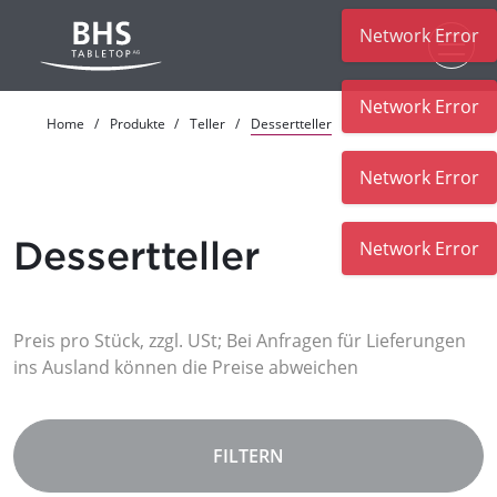
Network Error
Zum Hauptinhalt
Network Error
Home
Produkte
Teller
Dessertteller
Network Error
Dessertteller
Network Error
Preis pro Stück, zzgl. USt; Bei Anfragen für Lieferungen
ins Ausland können die Preise abweichen
FILTERN