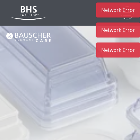
Network Error
Zum Hauptinhalt
Network Error
Network Error