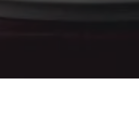
DONNA
Preis pro Stü