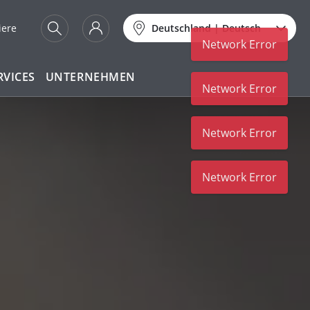
iere
Deutschland
|
Deutsch
Network Error
RVICES
UNTERNEHMEN
Network Error
Network Error
Network Error