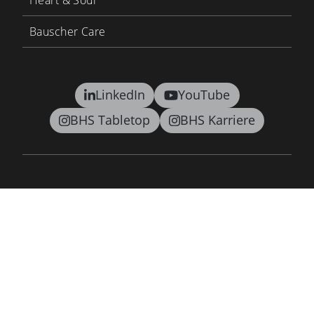
Bauscher Care
LinkedIn
YouTube
BHS Tabletop
BHS Karriere
Kontakt
AGB
Datenschutz
Lieferkettensorgfaltspflichtengesetz
Barrierefreiheitsgesetz
Impressum
Newsletter
©2026 BHS tabletop AG