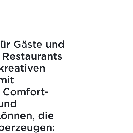
ür Gäste und
 Restaurants
kreativen
mit
 Comfort-
 und
können, die
berzeugen: