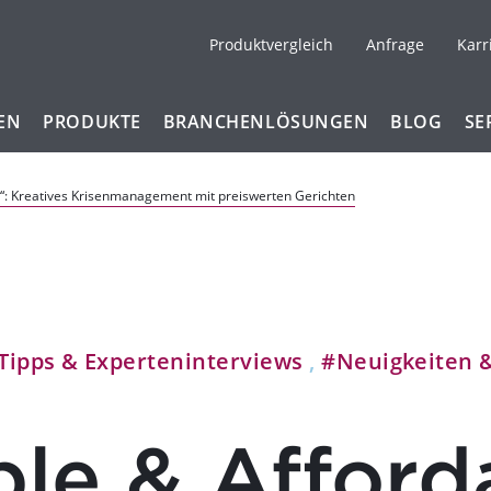
Produktvergleich
Anfrage
Karr
EN
PRODUKTE
BRANCHENLÖSUNGEN
BLOG
SE
e“: Kreatives Krisenmanagement mit preiswerten Gerichten
Tipps & Experteninterviews
,
#Neuigkeiten 
le & Afford