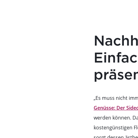
Nachha
Einfa
präsen
„Es muss nicht imme
Genüsse: Der Side
werden können. Da
kostengünstigen Fl
sorgt dessen ästhe