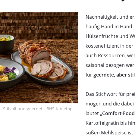
Nachhaltigkeit und e
häufig Hand in Hand: 
Hülsenfrüchte und Wu
kosteneffizient in de
auch Ressourcen, wen
saisonal bezogen wer
für
geerdete, aber stil
Das Stichwort für prei
mögen und die dabei 
 Stilvoll und geerdet - BHS tabletop
lautet
„Comfort-Food-
Kartoffelgratin bis hi
süßen Mehlspeise ist 