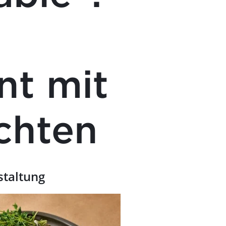
t mit
chten
staltung