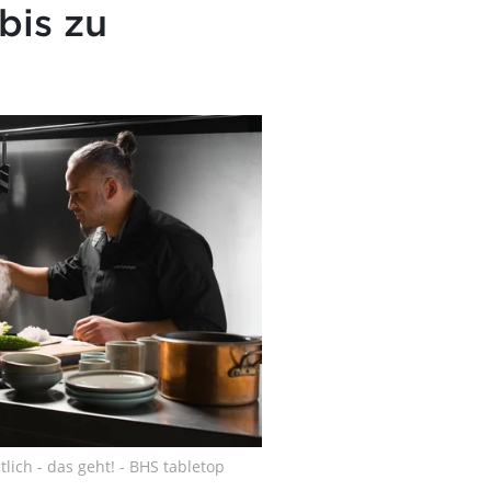
bis zu
lich - das geht! - BHS tabletop