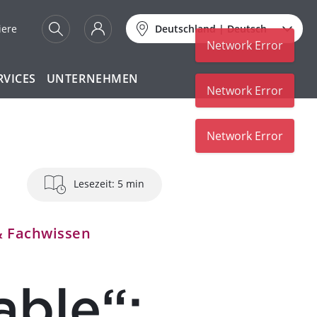
iere
Deutschland
|
Deutsch
Network Error
RVICES
UNTERNEHMEN
Network Error
Lesezeit: 5 min
& Fachwissen
able“: