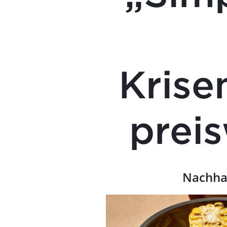
Kris
prei
Nachhal