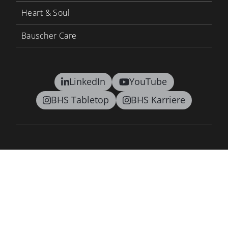
Heart & Soul
Bauscher Care
LinkedIn
YouTube
BHS Tabletop
BHS Karriere
Kontakt
AGB
Datenschutz
Lieferkettensorgfaltspflichtengesetz
Barrierefreiheitsgesetz
Impressum
Newsletter
©2026 BHS tabletop AG