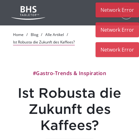
Network Error
Zum Hauptinhalt
Network Error
Home
Blog
Alle Artikel
Ist Robusta die Zukunft des Kaffees?
Network Error
#Gastro-Trends & Inspiration
Ist Robusta die
Zukunft des
Kaffees?