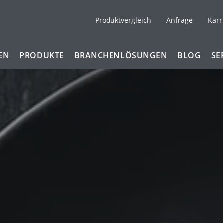
Produktvergleich
Anfrage
Karr
EN
PRODUKTE
BRANCHENLÖSUNGEN
BLOG
SE