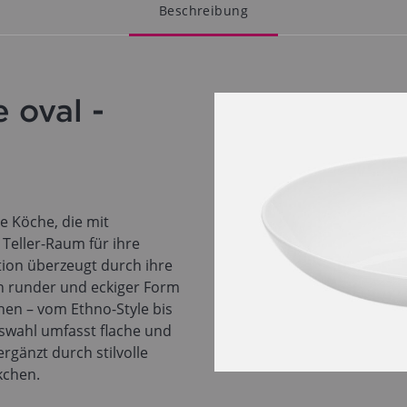
Beschreibung
 oval -
e Köche, die mit
Teller-Raum für ihre
ion überzeugt durch ihre
 in runder und eckiger Form
chen – vom Ethno-Style bis
uswahl umfasst flache und
ergänzt durch stilvolle
kchen.