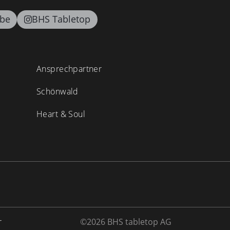
be
BHS Tabletop
Ansprechpartner
Schönwald
Heart & Soul
r
©2026 BHS tabletop AG