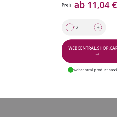
ab 11,04 €
Preis
–
+
WEBCENTRAL.SHOP.CA
Zur Anfrage
webcentral.product.stock