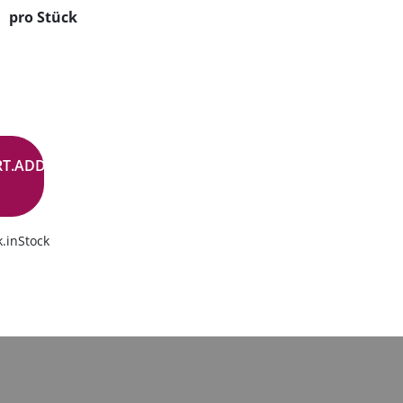
pro Stück
RT.ADD.BUTTON
.inStock