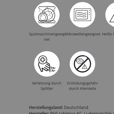
Spülmaschinengeeig
Mikrowellengeeignet
Heiße 
net
Verletzung durch
Erstickungsgefahr
Splitter
durch Kleinteile
Herstellungsland:
Deutschland
Hersteller:
BHS tabletop AG, Ludwigsmühle 1,