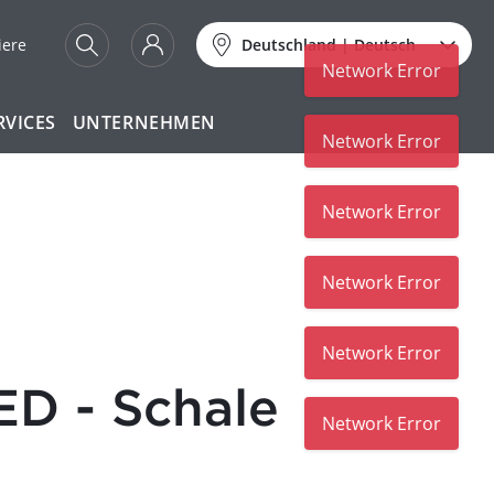
iere
Deutschland
|
Deutsch
Network Error
RVICES
UNTERNEHMEN
Network Error
Network Error
Network Error
Network Error
D - Schale
Network Error