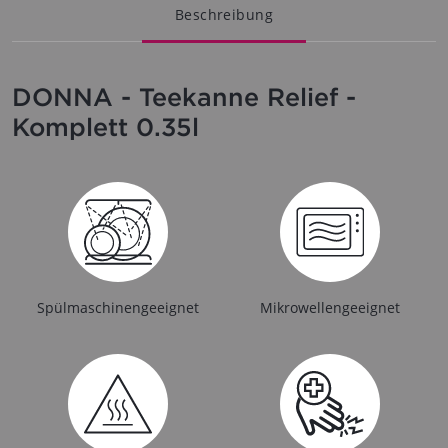
Beschreibung
DONNA - Teekanne Relief -
Komplett 0.35l
Spülmaschinengeeignet
Mikrowellengeeignet