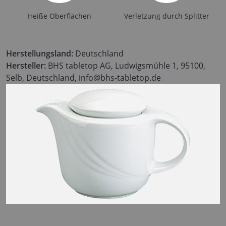
Heiße Oberflächen
Verletzung durch Splitter
Herstellungsland:
Deutschland
Hersteller:
BHS tabletop AG, Ludwigsmühle 1, 95100,
Selb, Deutschland, info@bhs-tabletop.de