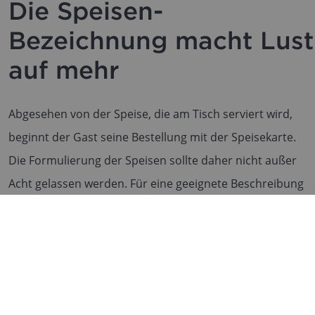
Die Speisen-
Bezeichnung macht Lust
auf mehr
Abgesehen von der Speise, die am Tisch serviert wird,
beginnt der Gast seine Bestellung mit der Speisekarte.
Die Formulierung der Speisen sollte daher nicht außer
Acht gelassen werden. Für eine geeignete Beschreibung
sollte dabei die Zielgruppe im Fokus stehen, sowie auf das
Preisniveau entsprechend abgestimmt werden, somit ist
auch das Lesen der Speisekarte bereits appetitanregend.