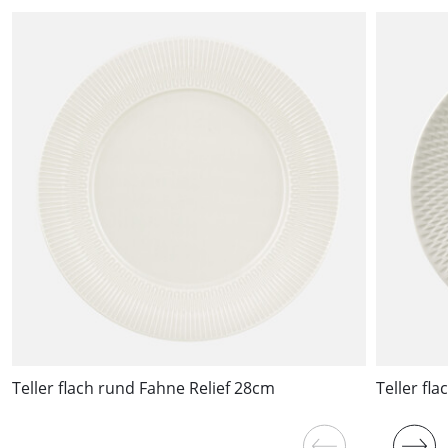
Teller flach rund Fahne Relief 28cm
Teller fl