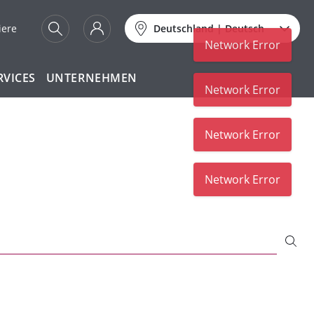
iere
Deutschland
|
Deutsch
Network Error
RVICES
UNTERNEHMEN
Network Error
Network Error
Network Error