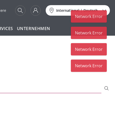
iere
International
|
Deutsch
Network Error
RVICES
UNTERNEHMEN
Network Error
Network Error
Network Error