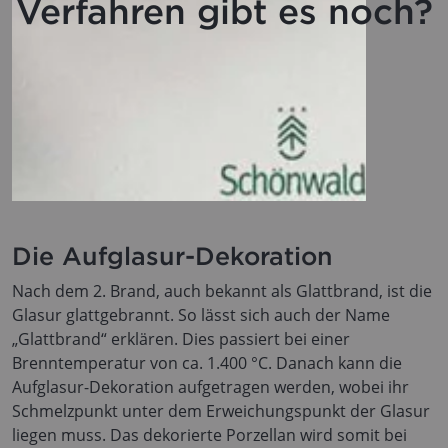
Verfahren gibt es noch?
Die Aufglasur-Dekoration
Nach dem 2. Brand, auch bekannt als Glattbrand, ist die
Glasur glattgebrannt. So lässt sich auch der Name
„Glattbrand“ erklären. Dies passiert bei einer
Brenntemperatur von ca. 1.400 °C. Danach kann die
Aufglasur-Dekoration aufgetragen werden, wobei ihr
Schmelzpunkt unter dem Erweichungspunkt der Glasur
liegen muss. Das dekorierte Porzellan wird somit bei