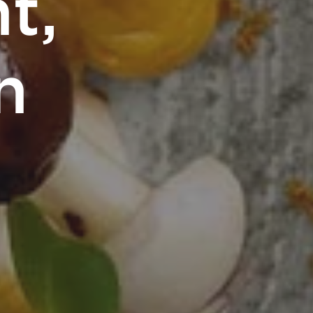
t,
n
e