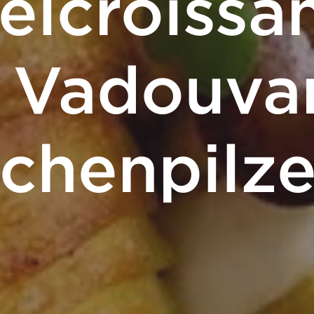
elcroissan
, Vadouva
chenpilz