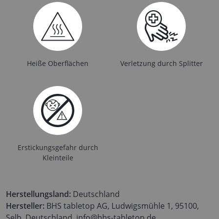
Heiße Oberflächen
Verletzung durch Splitter
Erstickungsgefahr durch
Kleinteile
Herstellungsland:
Deutschland
Hersteller:
BHS tabletop AG, Ludwigsmühle 1, 95100,
Selb, Deutschland, info@bhs-tabletop.de