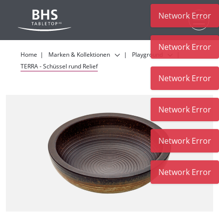
Network Error
Zum Hauptinhalt
Network Error
Home
Marken & Kollektionen
Playground
TERRA - Schüssel rund Relief
Network Error
Network Error
Network Error
Network Error