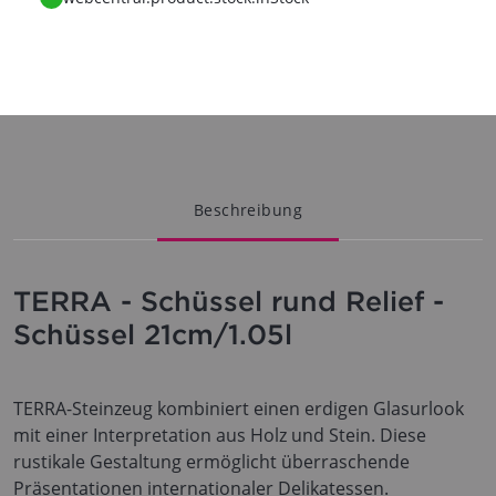
Beschreibung
TERRA - Schüssel rund Relief -
Schüssel 21cm/1.05l
TERRA-Steinzeug kombiniert einen erdigen Glasurlook
mit einer Interpretation aus Holz und Stein. Diese
rustikale Gestaltung ermöglicht überraschende
Präsentationen internationaler Delikatessen.