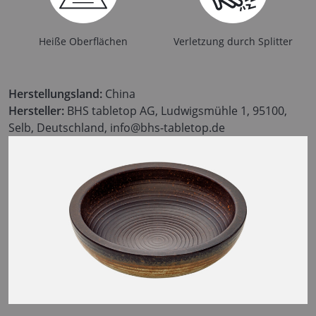
Heiße Oberflächen
Verletzung durch Splitter
Herstellungsland:
China
Hersteller:
BHS tabletop AG, Ludwigsmühle 1, 95100,
Selb, Deutschland, info@bhs-tabletop.de