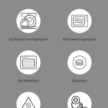
Spülmaschinengeeignet
Mikrowellengeeignet
Backofenfest
Stapelbar