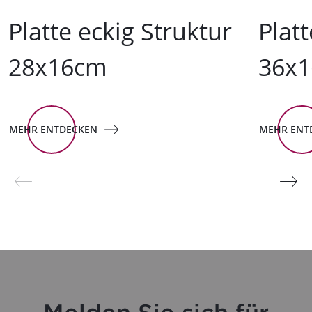
Platte eckig Struktur
Platt
28x16cm
36x
MEHR ENTDECKEN
MEHR ENT