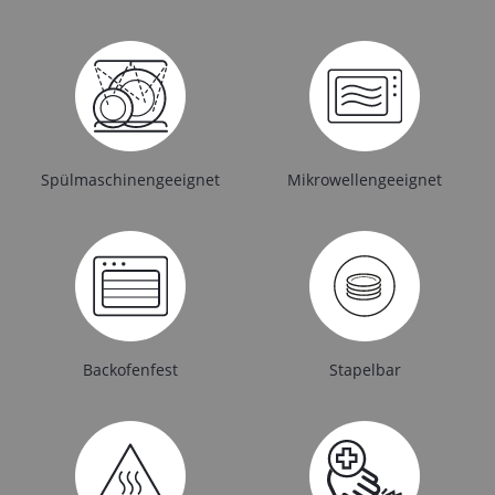
Spülmaschinengeeignet
Mikrowellengeeignet
Backofenfest
Stapelbar