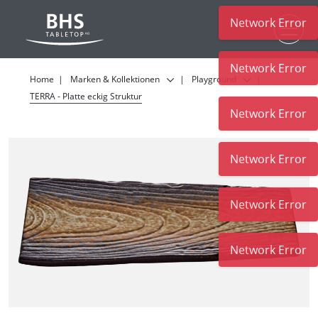
Network Error
Zum Hauptinhalt
Network Error
Home
Marken & Kollektionen
Playground
TERRA - Platte eckig Struktur
Network Error
Network Error
Network Error
Network Error