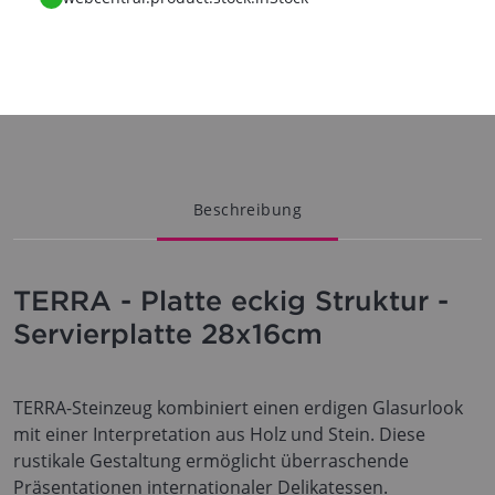
Beschreibung
TERRA - Platte eckig Struktur -
Servierplatte 28x16cm
TERRA-Steinzeug kombiniert einen erdigen Glasurlook
mit einer Interpretation aus Holz und Stein. Diese
rustikale Gestaltung ermöglicht überraschende
Präsentationen internationaler Delikatessen.