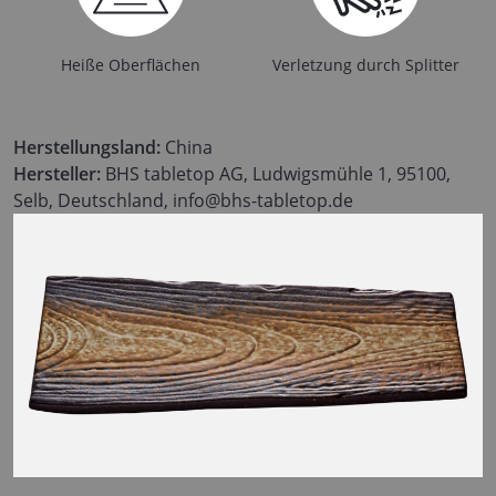
Heiße Oberflächen
Verletzung durch Splitter
Herstellungsland:
China
Hersteller:
BHS tabletop AG, Ludwigsmühle 1, 95100,
Selb, Deutschland, info@bhs-tabletop.de