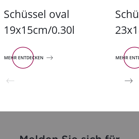
Schüssel oval
Schü
19x15cm/0.30l
23x1
MEHR ENTDECKEN
MEHR ENT