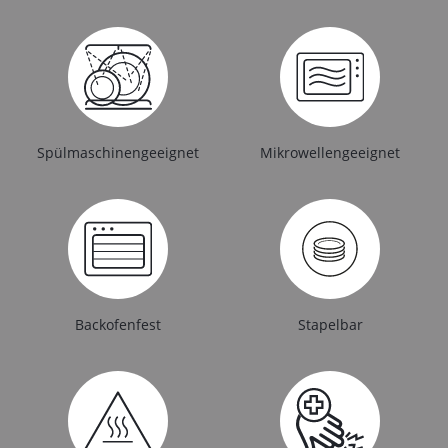
Spülmaschinengeeignet
Mikrowellengeeignet
Backofenfest
Stapelbar