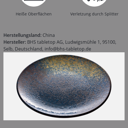
Heiße Oberflächen
Verletzung durch Splitter
Herstellungsland:
China
Hersteller:
BHS tabletop AG, Ludwigsmühle 1, 95100,
Selb, Deutschland, info@bhs-tabletop.de