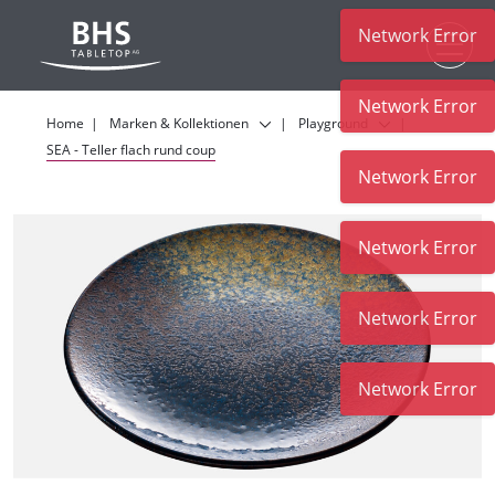
Network Error
Zum Hauptinhalt
Network Error
Home
Marken & Kollektionen
Playground
SEA - Teller flach rund coup
Network Error
Network Error
Network Error
Network Error