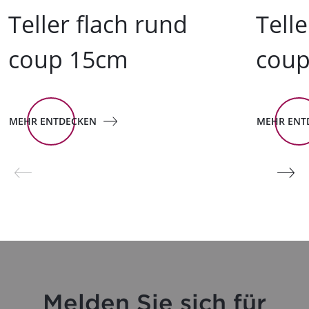
Teller flach rund
Telle
coup 15cm
cou
MEHR ENTDECKEN
MEHR ENT
Melden Sie sich für