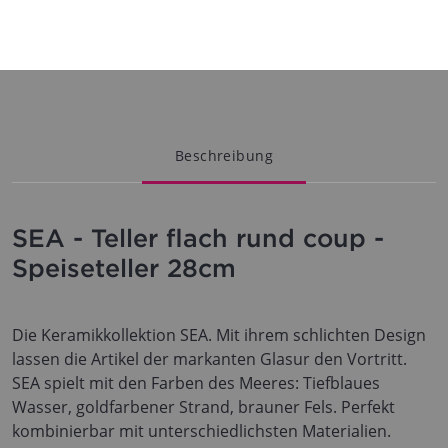
Beschreibung
SEA - Teller flach rund coup -
Speiseteller 28cm
Die Keramikkollektion SEA. Mit ihrem schlichten Design
lassen die Artikel der markanten Glasur den Vortritt.
SEA spielt mit den Farben des Meeres: Tiefblaues
Wasser, goldfarbener Strand, brauner Fels. Perfekt
kombinierbar mit unterschiedlichsten Materialien.