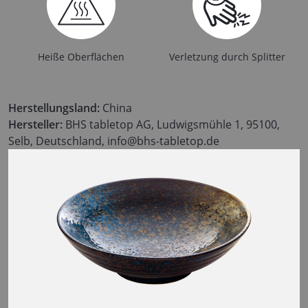
Heiße Oberflächen
Verletzung durch Splitter
Herstellungsland:
China
Hersteller:
BHS tabletop AG, Ludwigsmühle 1, 95100,
Selb, Deutschland, info@bhs-tabletop.de