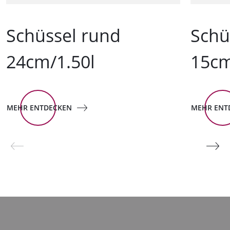
Schüssel rund
Schü
24cm/1.50l
15cm
MEHR ENTDECKEN
MEHR ENT