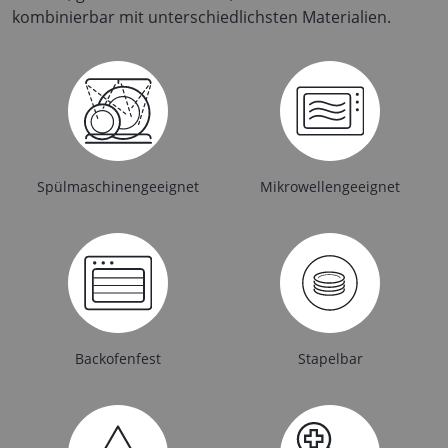
kombinierbar mit unterschiedlichsten Materialien.
Spülmaschinengeeignet
Mikrowellengeeignet
Backofenfest
Stapelbar