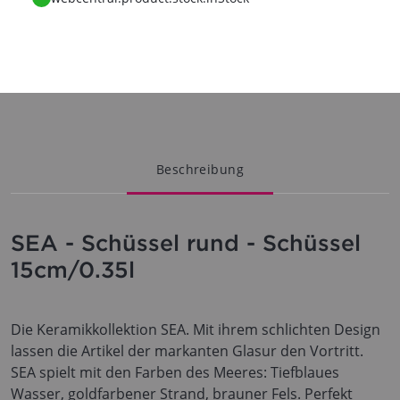
Beschreibung
SEA - Schüssel rund - Schüssel
15cm/0.35l
Die Keramikkollektion SEA. Mit ihrem schlichten Design
lassen die Artikel der markanten Glasur den Vortritt.
SEA spielt mit den Farben des Meeres: Tiefblaues
Wasser, goldfarbener Strand, brauner Fels. Perfekt