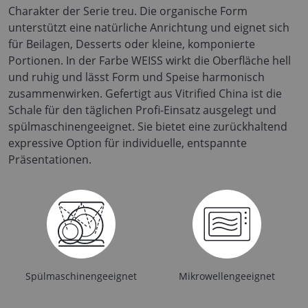
Charakter der Serie treu. Die organische Form
unterstützt eine natürliche Anrichtung und eignet sich
für Beilagen, Desserts oder kleine, komponierte
Portionen. In der Farbe WEISS wirkt die Oberfläche hell
und ruhig und lässt Form und Speise harmonisch
zusammenwirken. Gefertigt aus Vitrified China ist die
Schale für den täglichen Profi-Einsatz ausgelegt und
spülmaschinengeeignet. Sie bietet eine zurückhaltend
expressive Option für individuelle, entspannte
Präsentationen.
Spülmaschinengeeignet
Mikrowellengeeignet