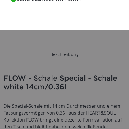
Beschreibung
FLOW - Schale Special - Schale
white 14cm/0.36l
Die Special-Schale mit 14 cm Durchmesser und einem
Fassungsvermögen von 0,36 l aus der HEART&SOUL
Kollektion FLOW bringt eine dezente Formvariation auf
den Tisch und bleibt dabei dem weich fließenden