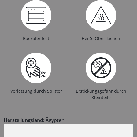
Backofenfest
Heiße Oberflächen
Verletzung durch Splitter
Erstickungsgefahr durch
Kleinteile
Herstellungsland:
Ägypten