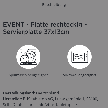
Beschreibung
EVENT - Platte rechteckig -
Servierplatte 37x13cm
Spülmaschinengeeignet
Mikrowellengeeignet
Herstellungsland:
Deutschland
Hersteller:
BHS tabletop AG, Ludwigsmühle 1, 95100,
Selb, Deutschland, info@bhs-tabletop.de