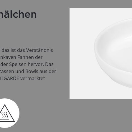
älchen
 – das ist das Verständnis
onkaven Fahnen der
der Speisen hervor. Das
rtassen und Bowls aus der
ANTGARDE vermarktet