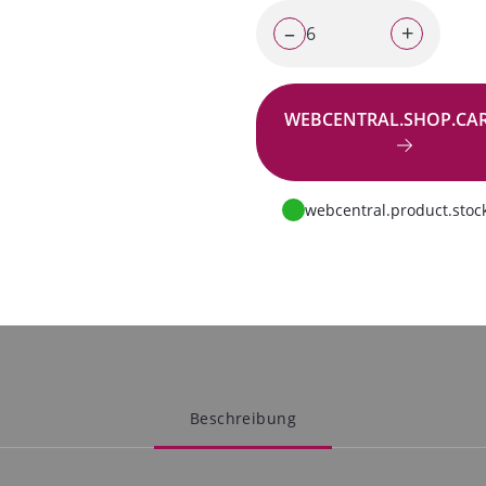
–
+
WEBCENTRAL.SHOP.CA
Zur Anfrage
webcentral.product.stock
Beschreibung