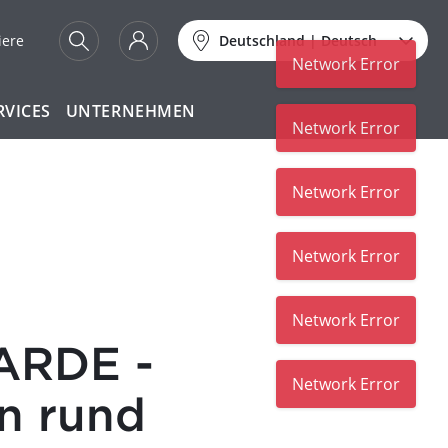
iere
Deutschland
|
Deutsch
Network Error
RVICES
UNTERNEHMEN
Network Error
Network Error
Network Error
Network Error
ARDE -
Network Error
n rund