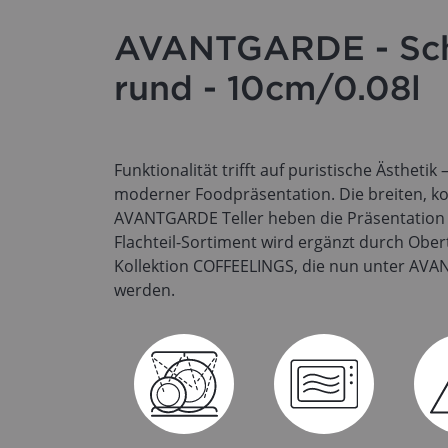
AVANTGARDE - Sch
rund - 10cm/0.08l
Funktionalität trifft auf puristische Ästhetik
moderner Foodpräsentation. Die breiten, k
AVANTGARDE Teller heben die Präsentation 
Flachteil-Sortiment wird ergänzt durch Obe
Kollektion COFFEELINGS, die nun unter AV
werden.