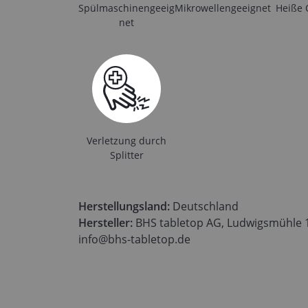
Spülmaschinengeeig
Mikrowellengeeignet
Heiße 
net
Verletzung durch
Splitter
Herstellungsland:
Deutschland
Hersteller:
BHS tabletop AG, Ludwigsmühle 1,
info@bhs-tabletop.de