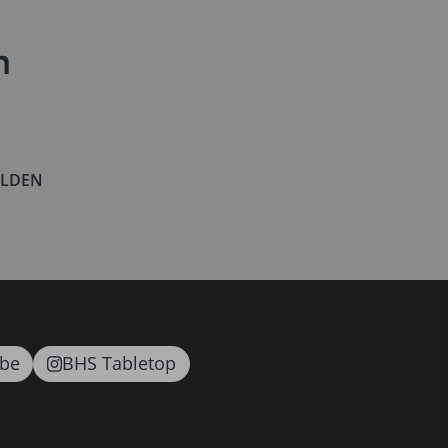
n
LDEN
be
BHS Tabletop