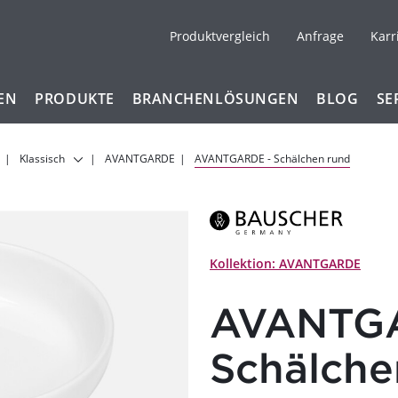
Produktvergleich
Anfrage
Karr
EN
PRODUKTE
BRANCHENLÖSUNGEN
BLOG
SE
Klassisch
AVANTGARDE
AVANTGARDE - Schälchen rund
Kollektion: AVANTGARDE
AVANTG
Schälche