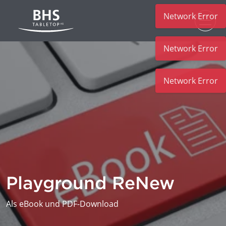
Network Error
Zum Hauptinhalt
Network Error
Network Error
Playground ReNew
Als eBook und PDF-Download