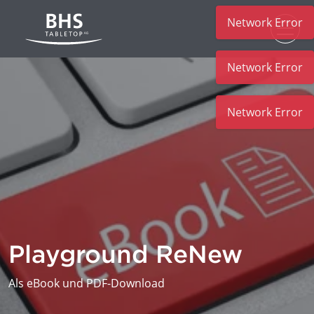
Network Error
Zum Hauptinhalt
Network Error
Network Error
Playground ReNew
Als eBook und PDF-Download