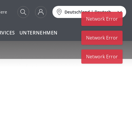
iere
Deutschland
|
Deutsch
Network Error
RVICES
UNTERNEHMEN
Network Error
Network Error