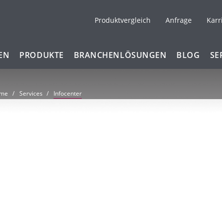
Produktvergleich
Anfrage
Karr
EN
PRODUKTE
BRANCHENLÖSUNGEN
BLOG
SE
me
Services
Infocenter