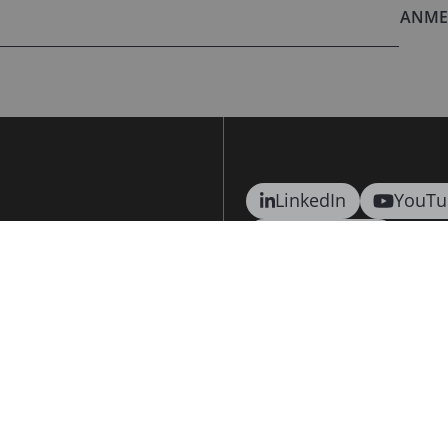
ANME
LinkedIn
YouTu
BHS Karriere
Angebotsanfrage
Bauscher
Playground
Bauscher Care