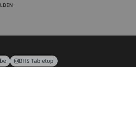
LDEN
be
BHS Tabletop
Ansprechpartner
Schönwald
Heart & Soul