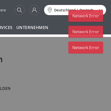
iere
Deutschland
|
Deutsch
Network Error
RVICES
UNTERNEHMEN
Network Error
Network Error
n
LDEN