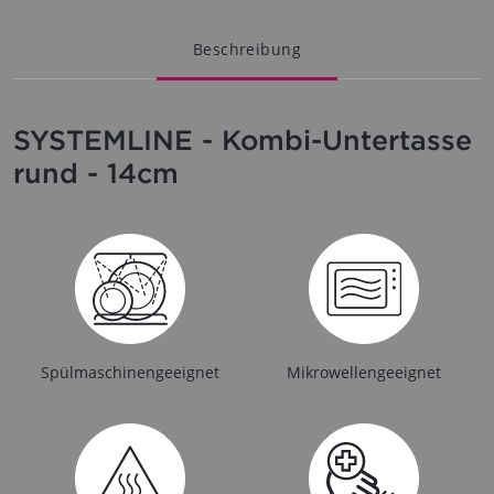
Beschreibung
SYSTEMLINE - Kombi-Untertasse
rund - 14cm
Spülmaschinengeeignet
Mikrowellengeeignet