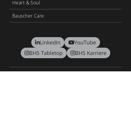
Heart & Soul
Bauscher Care
LinkedIn
YouTube
BHS Tabletop
BHS Karriere
Kontakt
AGB
Datenschutz
Lieferkettensorgfaltspflichtengesetz
Barrierefreiheitsgesetz
Impressum
Newsletter
©2026 BHS tabletop AG