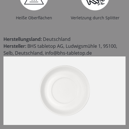
Heiße Oberflächen
Verletzung durch Splitter
Herstellungsland:
Deutschland
Hersteller:
BHS tabletop AG, Ludwigsmühle 1, 95100,
Selb, Deutschland, info@bhs-tabletop.de