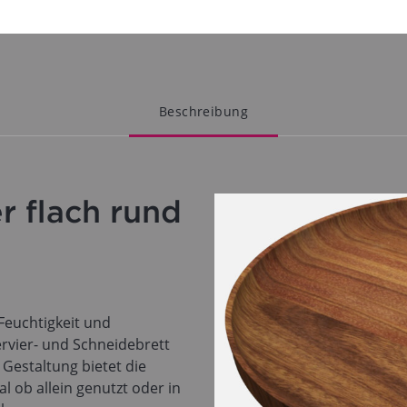
Beschreibung
r flach rund
Feuchtigkeit und
ervier- und Schneidebrett
Gestaltung bietet die
l ob allein genutzt oder in