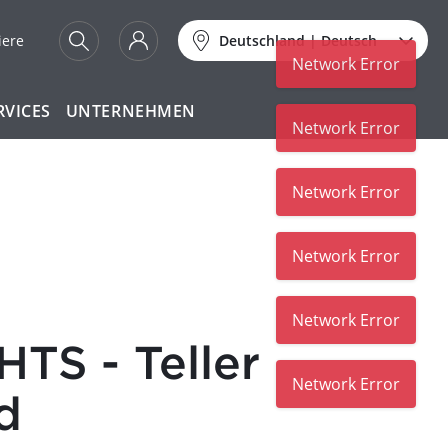
iere
Deutschland
|
Deutsch
Network Error
RVICES
UNTERNEHMEN
Network Error
Network Error
Network Error
Network Error
TS - Teller
Network Error
d