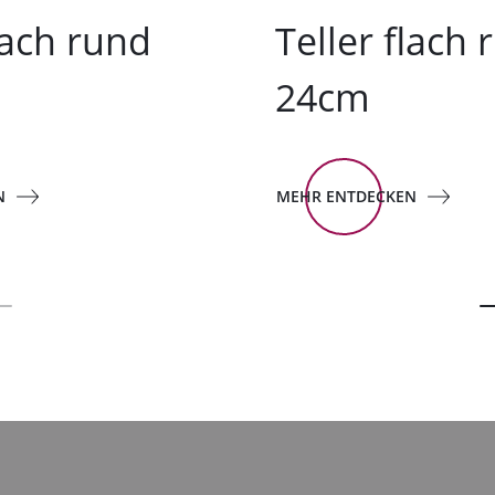
lach rund
Teller flach 
24cm
N
MEHR ENTDECKEN