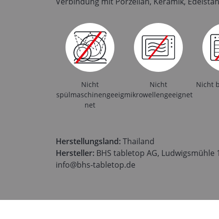
Verbindung mit Porzellan, Keramik, Edelstah
Nicht
Nicht
Nicht 
spülmaschinengeeig
mikrowellengeeignet
net
Herstellungsland:
Thailand
Hersteller:
BHS tabletop AG, Ludwigsmühle 1,
info@bhs-tabletop.de