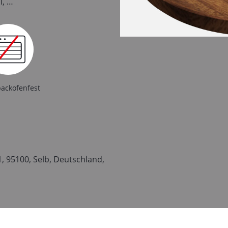
l, …
backofenfest
 95100, Selb, Deutschland,