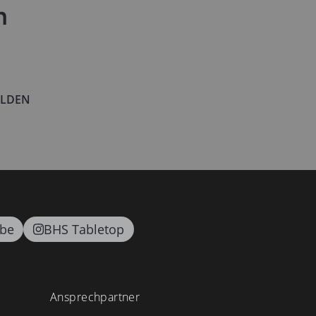
n
LDEN
be
BHS Tabletop
Ansprechpartner