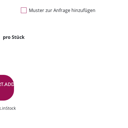
Muster zur Anfrage hinzufügen
pro Stück
RT.ADD.BUTTON
.inStock