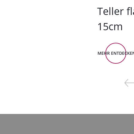
Teller f
15cm
MEHR ENTDECKE