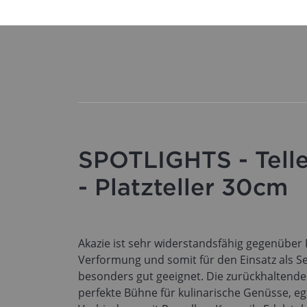
SPOTLIGHTS - Telle
- Platzteller 30cm
Akazie ist sehr widerstandsfähig gegenüber 
Verformung und somit für den Einsatz als S
besonders gut geeignet. Die zurückhaltende 
perfekte Bühne für kulinarische Genüsse, ega