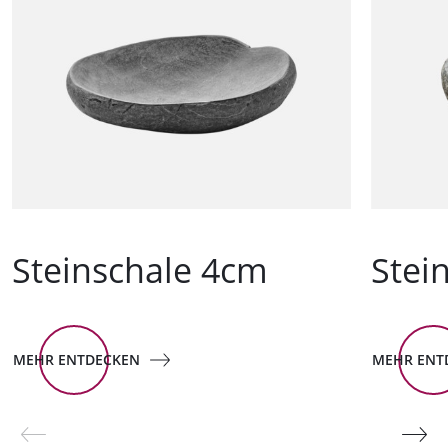
Steinschale 4cm
Stei
MEHR ENTDECKEN
MEHR ENT