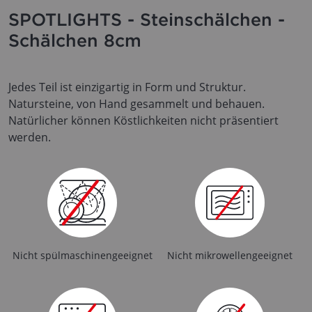
SPOTLIGHTS - Steinschälchen -
Schälchen 8cm
Jedes Teil ist einzigartig in Form und Struktur.
Natursteine, von Hand gesammelt und behauen.
Natürlicher können Köstlichkeiten nicht präsentiert
werden.
Nicht spülmaschinengeeignet
Nicht mikrowellengeeignet