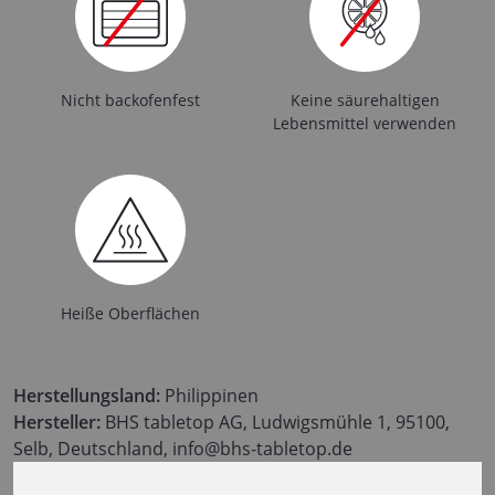
Nicht backofenfest
Keine säurehaltigen
Lebensmittel verwenden
Heiße Oberflächen
Herstellungsland:
Philippinen
Hersteller:
BHS tabletop AG, Ludwigsmühle 1, 95100,
Selb, Deutschland, info@bhs-tabletop.de