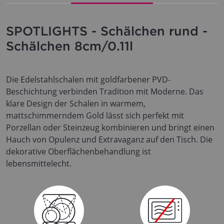
SPOTLIGHTS - Schälchen rund -
Schälchen 8cm/0.11l
Die Edelstahlschalen mit goldfarbener PVD-
Beschichtung verbinden Tradition mit Moderne. Das
klare Design der Schalen in warmem,
mattschimmerndem Gold lässt sich perfekt mit
Porzellan oder Steinzeug kombinieren und bringt einen
Hauch von Opulenz und Extravaganz auf den Tisch. Die
dekorative Oberflächenbehandlung ist
lebensmittelecht.