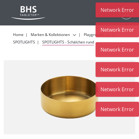
Network Error
Zum Hauptinhalt
Network Error
Home
Marken & Kollektionen
Playground
SPOTLIGHTS
SPOTLIGHTS - Schälchen rund
Network Error
Network Error
Network Error
Network Error