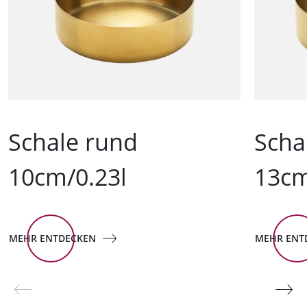
Schale rund
Scha
10cm/0.23l
13cm
MEHR ENTDECKEN
MEHR ENT