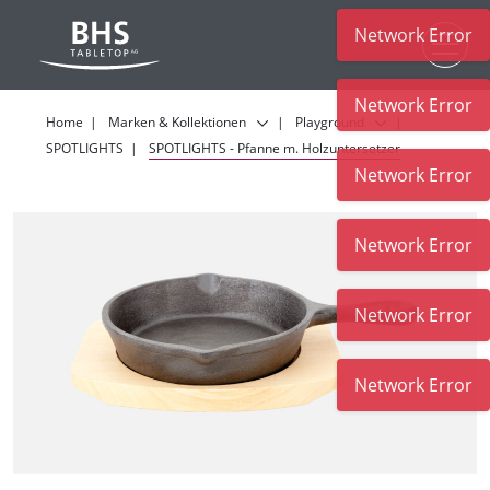
Network Error
Zum Hauptinhalt
Network Error
Home
Marken & Kollektionen
Playground
SPOTLIGHTS
SPOTLIGHTS - Pfanne m. Holzuntersetzer
Network Error
Network Error
Network Error
Network Error