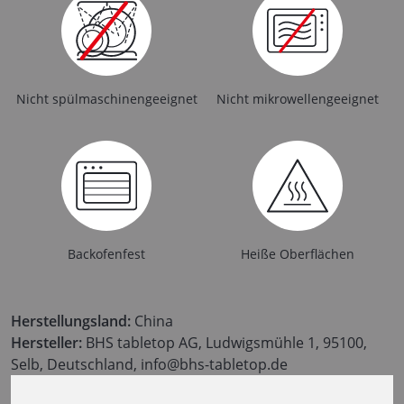
Nicht spülmaschinengeeignet
Nicht mikrowellengeeignet
Backofenfest
Heiße Oberflächen
Herstellungsland:
China
Hersteller:
BHS tabletop AG, Ludwigsmühle 1, 95100,
Selb, Deutschland, info@bhs-tabletop.de