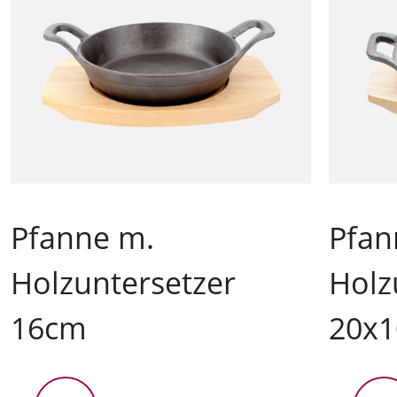
Pfanne m.
Pfan
Holzuntersetzer
Holz
16cm
20x