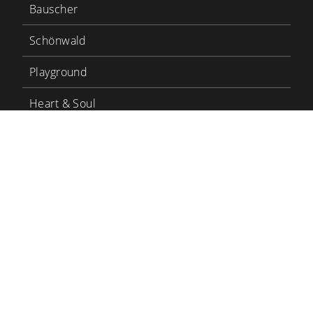
Bauscher
Schönwald
Playground
Heart & Soul
Bauscher Care
LinkedIn
YouTube
BHS Tabletop
BHS Karriere