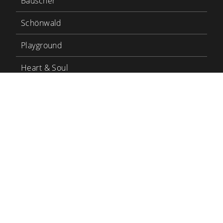
Bauscher
Schönwald
Playground
Heart & Soul
Bauscher Care
LinkedIn
YouTube
BHS Tabletop
BHS Karriere