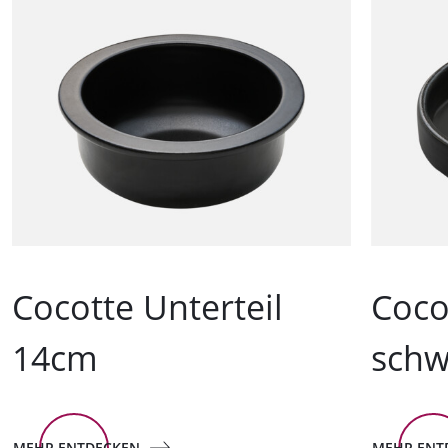
Cocotte Unterteil
Coco
14cm
schw
MEHR ENTDECKEN
MEHR ENT