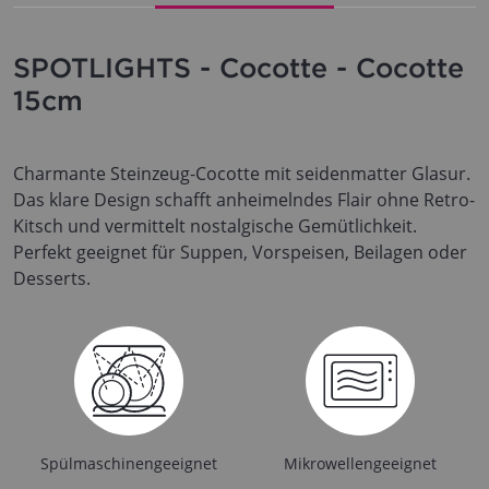
SPOTLIGHTS - Cocotte - Cocotte
15cm
Charmante Steinzeug-Cocotte mit seidenmatter Glasur.
Das klare Design schafft anheimelndes Flair ohne Retro-
Kitsch und vermittelt nostalgische Gemütlichkeit.
Perfekt geeignet für Suppen, Vorspeisen, Beilagen oder
Desserts.
Spülmaschinengeeignet
Mikrowellengeeignet