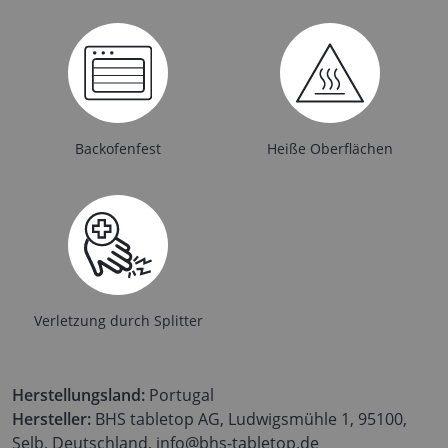
Backofenfest
Heiße Oberflächen
Verletzung durch Splitter
Herstellungsland:
Portugal
Hersteller:
BHS tabletop AG, Ludwigsmühle 1, 95100,
Selb, Deutschland, info@bhs-tabletop.de