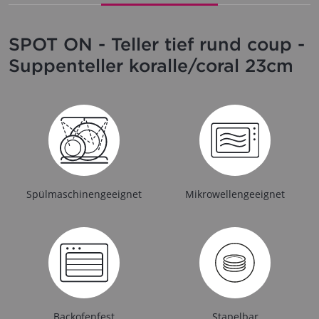
SPOT ON - Teller tief rund coup -
Suppenteller koralle/coral 23cm
Spülmaschinengeeignet
Mikrowellengeeignet
Backofenfest
Stapelbar