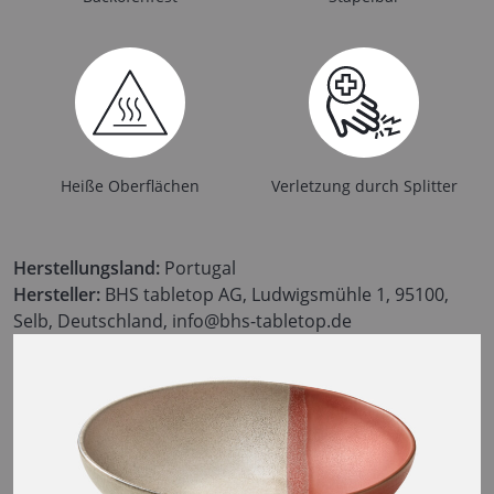
Heiße Oberflächen
Verletzung durch Splitter
Herstellungsland:
Portugal
Hersteller:
BHS tabletop AG, Ludwigsmühle 1, 95100,
Selb, Deutschland, info@bhs-tabletop.de