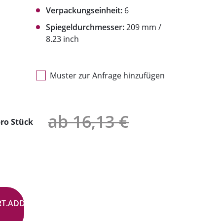
Verpackungseinheit:
6
Spiegeldurchmesser:
209 mm /
8.23 inch
Muster zur Anfrage hinzufügen
ab 16,13 €
ro Stück
RT.ADD.BUTTON