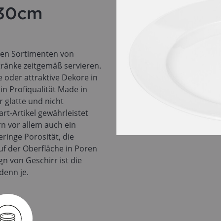
 30cm
ten Sortimenten von
ränke zeitgemäß servieren.
 oder attraktive Dekore in
in Profiqualität Made in
r glatte und nicht
t-Artikel gewährleistet
n vor allem auch ein
eringe Porosität, die
uf der Oberfläche in Poren
 von Geschirr ist die
denn je.