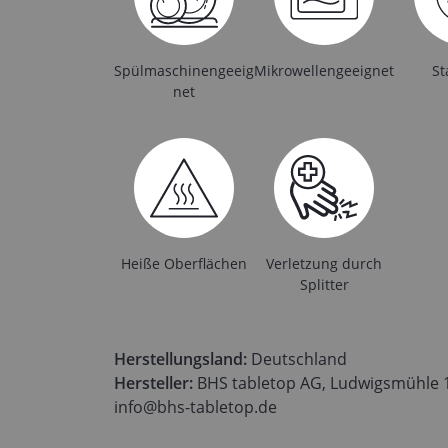
Spülmaschinengeeig
Mikrowellengeeignet
St
net
Heiße Oberflächen
Verletzung durch
Splitter
Herstellungsland:
Deutschland
Hersteller:
BHS tabletop AG, Ludwigsmühle 1,
info@bhs-tabletop.de