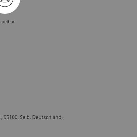
apelbar
 95100, Selb, Deutschland,