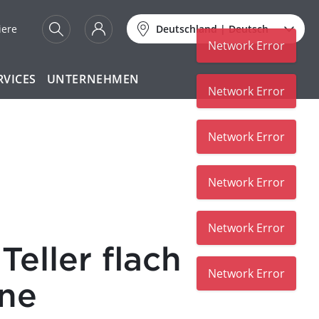
iere
Deutschland
|
Deutsch
Network Error
RVICES
UNTERNEHMEN
Network Error
Network Error
Network Error
Network Error
eller flach
Network Error
ne