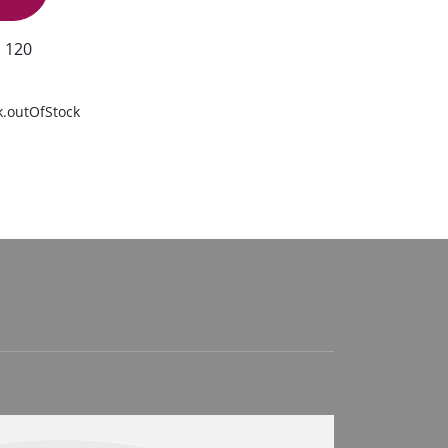
 120
k.outOfStock