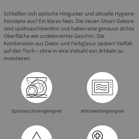
Schließen sich optische Hingucker und aktuelle Hygiene-
Konzepte aus? Ein klares Nein. Die neuen Smart-Dekore
sind spülmaschinenfest und haben eine genauso dichte
Oberfläche wie undekoriertes Geschirr. Die
Kombination aus Dekor und Farbglasur zaubert Vielfalt
auf den Tisch – ohne in eine Vielzahl von Artikeln zu
investieren.
Spülmaschinengeeignet
Mikrowellengeeignet