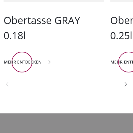
Obertasse GRAY
Ober
0.18l
0.25l
MEHR ENTDECKEN
MEHR ENT