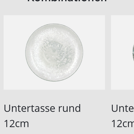
Untertasse rund
Unte
12cm
12c