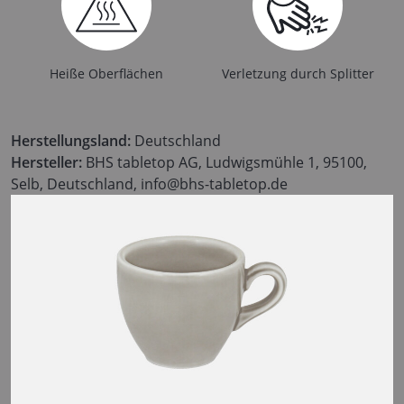
Heiße Oberflächen
Verletzung durch Splitter
Herstellungsland:
Deutschland
Hersteller:
BHS tabletop AG, Ludwigsmühle 1, 95100,
Selb, Deutschland, info@bhs-tabletop.de