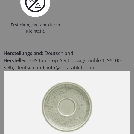
Erstickungsgefahr durch
Kleinteile
Herstellungsland:
Deutschland
Hersteller:
BHS tabletop AG, Ludwigsmühle 1, 95100,
Selb, Deutschland, info@bhs-tabletop.de