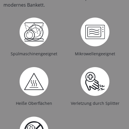
modernes Bankett.
Spülmaschinengeeignet
Mikrowellengeeignet
Heiße Oberflächen
Verletzung durch Splitter