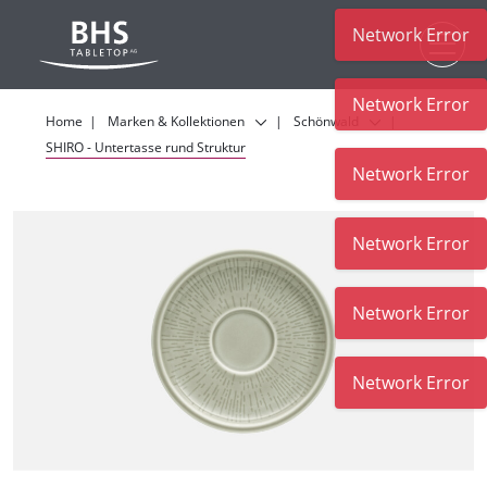
Network Error
Zum Hauptinhalt
Network Error
Home
Marken & Kollektionen
Schönwald
SHIRO - Untertasse rund Struktur
Network Error
Network Error
Network Error
Network Error