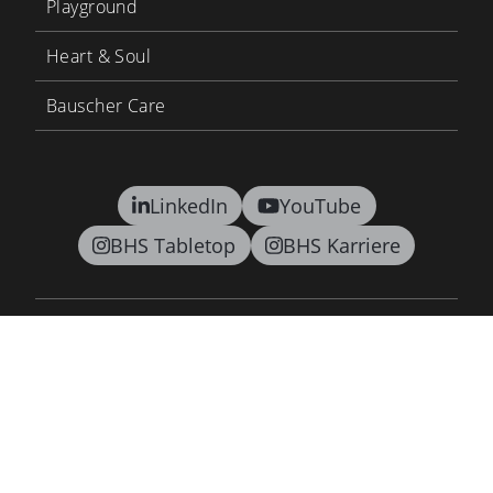
Playground
Heart & Soul
Bauscher Care
LinkedIn
YouTube
BHS Tabletop
BHS Karriere
Kontakt
AGB
Datenschutz
Lieferkettensorgfaltspflichtengesetz
Barrierefreiheitsgesetz
Impressum
Newsletter