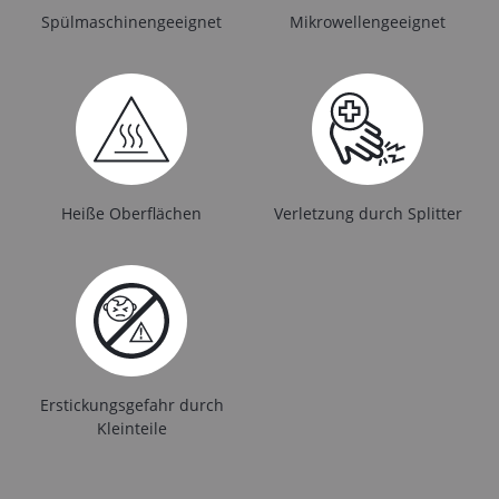
Spülmaschinengeeignet
Mikrowellengeeignet
Heiße Oberflächen
Verletzung durch Splitter
Erstickungsgefahr durch
Kleinteile