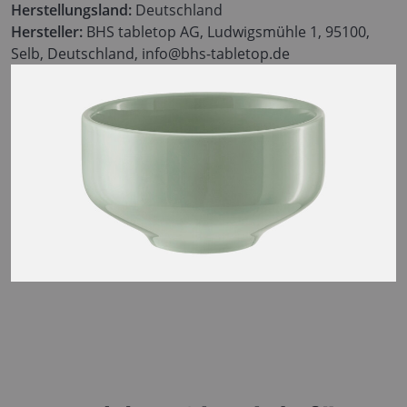
Herstellungsland:
Deutschland
Hersteller:
BHS tabletop AG, Ludwigsmühle 1, 95100,
Selb, Deutschland, info@bhs-tabletop.de