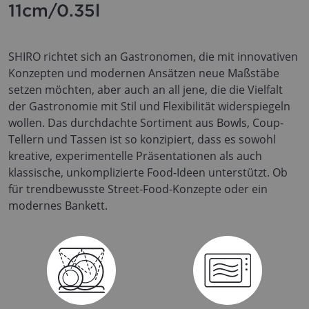
11cm/0.35l
SHIRO richtet sich an Gastronomen, die mit innovativen
Konzepten und modernen Ansätzen neue Maßstäbe
setzen möchten, aber auch an all jene, die die Vielfalt
der Gastronomie mit Stil und Flexibilität widerspiegeln
wollen. Das durchdachte Sortiment aus Bowls, Coup-
Tellern und Tassen ist so konzipiert, dass es sowohl
kreative, experimentelle Präsentationen als auch
klassische, unkomplizierte Food-Ideen unterstützt. Ob
für trendbewusste Street-Food-Konzepte oder ein
modernes Bankett.