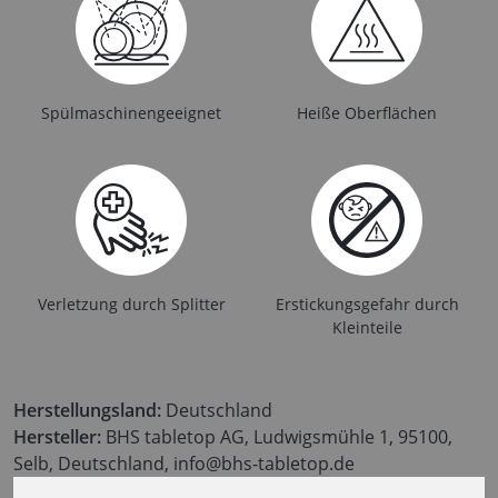
Spülmaschinengeeignet
Heiße Oberflächen
Verletzung durch Splitter
Erstickungsgefahr durch
Kleinteile
Herstellungsland:
Deutschland
Hersteller:
BHS tabletop AG, Ludwigsmühle 1, 95100,
Selb, Deutschland, info@bhs-tabletop.de