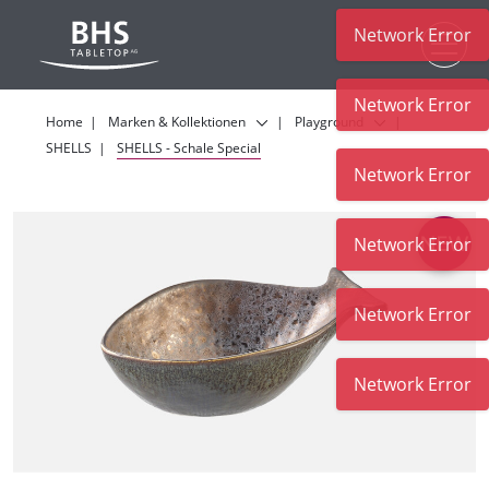
Network Error
Zum Hauptinhalt
Network Error
Home
Marken & Kollektionen
Playground
SHELLS
SHELLS - Schale Special
Network Error
Network Error
Network Error
Network Error