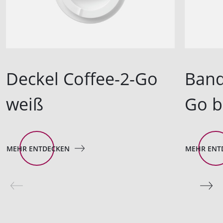
Deckel Coffee-2-Go
Band
weiß
Go b
MEHR ENTDECKEN
MEHR ENT