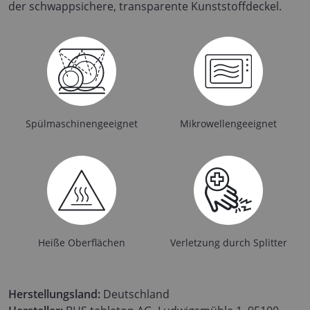
der schwappsichere, transparente Kunststoffdeckel.
Spülmaschinengeeignet
Mikrowellengeeignet
Heiße Oberflächen
Verletzung durch Splitter
Herstellungsland:
Deutschland