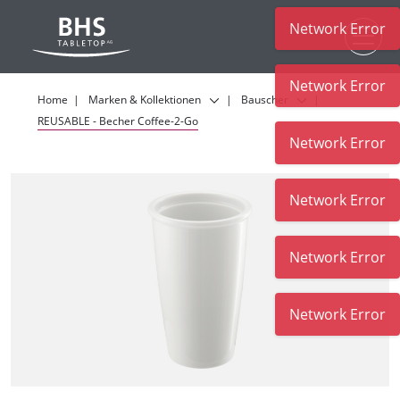
Network Error
Zum Hauptinhalt
Network Error
Home
Marken & Kollektionen
Bauscher
REUSABLE - Becher Coffee-2-Go
Network Error
Network Error
Network Error
Network Error