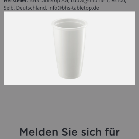
Hersteller:
BHS tabletop AG, Ludwigsmühle 1, 95100,
Selb, Deutschland, info@bhs-tabletop.de
Melden Sie sich für