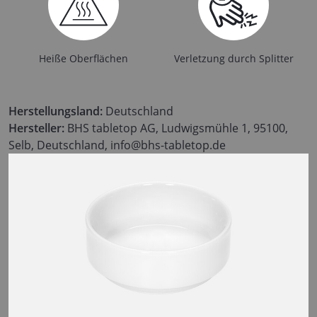
Heiße Oberflächen
Verletzung durch Splitter
Herstellungsland:
Deutschland
Hersteller:
BHS tabletop AG, Ludwigsmühle 1, 95100,
Selb, Deutschland, info@bhs-tabletop.de