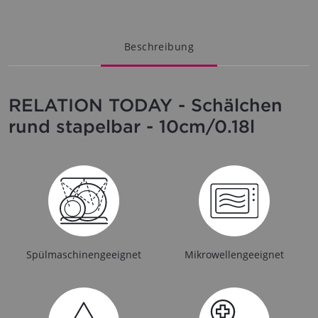
Beschreibung
RELATION TODAY - Schälchen
rund stapelbar - 10cm/0.18l
Spülmaschinengeeignet
Mikrowellengeeignet