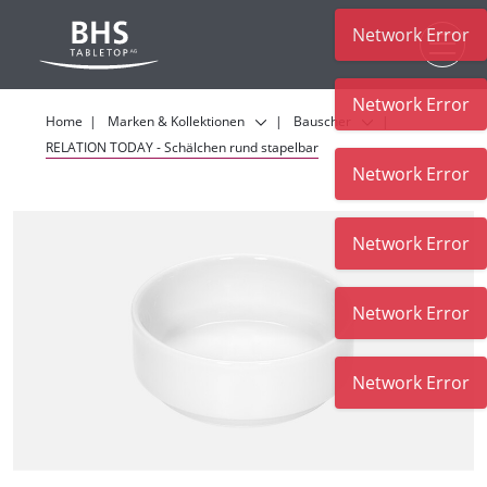
Network Error
Zum Hauptinhalt
Network Error
Home
Marken & Kollektionen
Bauscher
RELATION TODAY - Schälchen rund stapelbar
Network Error
Network Error
Network Error
Network Error