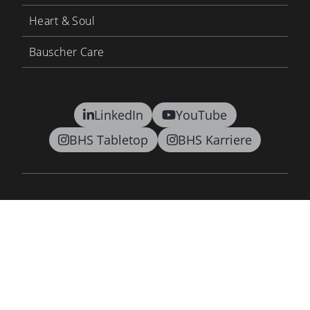
Heart & Soul
Bauscher Care
LinkedIn
YouTube
BHS Tabletop
BHS Karriere
Kontakt
AGB
Datenschutz
Lieferkettensorgfaltspflichtengesetz
Barrierefreiheitsgesetz
Impressum
Newsletter
©2026 BHS tabletop AG