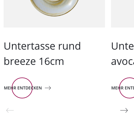
Untertasse rund
Unte
breeze 16cm
avoc
MEHR ENTDECKEN
MEHR ENT