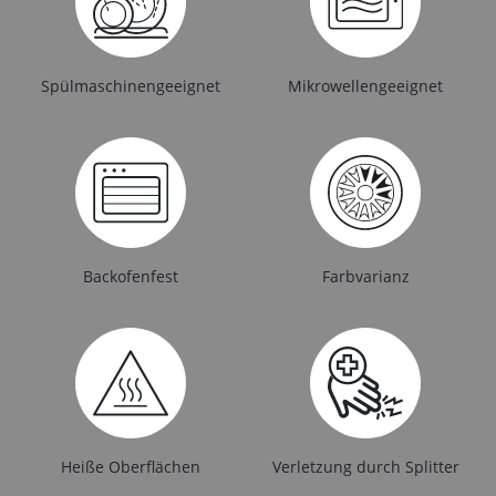
Spülmaschinengeeignet
Mikrowellengeeignet
Backofenfest
Farbvarianz
Heiße Oberflächen
Verletzung durch Splitter