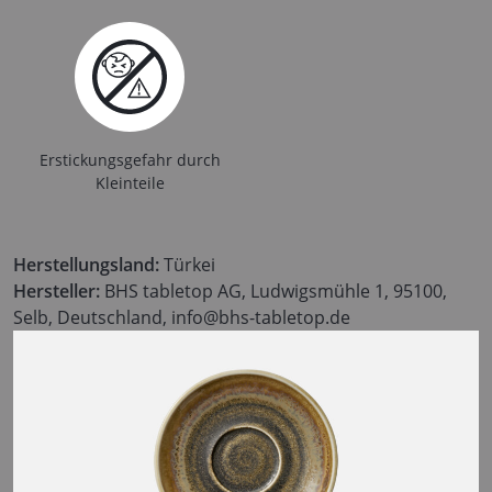
Erstickungsgefahr durch
Kleinteile
Herstellungsland:
Türkei
Hersteller:
BHS tabletop AG, Ludwigsmühle 1, 95100,
Selb, Deutschland, info@bhs-tabletop.de